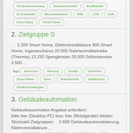
Gebäudesteuerung
Gebäudetechnik
Großhandel
Grosshandel
Hausautomation
KNX
LCN
LON
Smart Haus
Smart Home
2.
Zielgruppe S
... 2.200
Smart
Home
, Elektroinstallateure 900
Smart
Home
, Ingenieurbüros 20.000 Solartechnikbetriebe
(Thermie) 13.250 Spenglereien 20.000 Schlossereien
3.500 ...
Tags:
Adressen
Heizung
Sanitär
Schreiner
Smart Home
Solar
Solartechnik
Stadtplaner
Stadtverwaltungen
3.
Gebäudeautomation
Gebäudeautomation Angebot anfordern:
bitte hier (Desktop-PC) bzw. hier (Mobilgeräte) klicken.
Stückzahl Zielgruppen 2.600 Gebäudeautomatisierung,
Elektroinstallateure ...