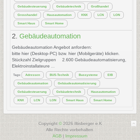
Gebäudesteuerung
Gebäudetechnik
Großhandel
Grosshandel
Hausautomation
KNX
LCN
LON
Smart Haus
Smart Home
2.
Gebäudeautomation
Gebäudeautomation Angebot anfordern:
bitte hier (Desktop-PC) bzw. hier (Mobilgeräte) klicken.
Stückzahl Zielgruppen 2.600 Gebäudeautomatisierung,
Elektroinstallateure ...
Tags:
Adressen
BUS-Technik
Bussysteme
EIB
Gebäudeautomation
Gebäudeautomatisierung
Gebäudesteuerung
Gebäudetechnik
Hausautomation
KNX
LCN
LON
Smart Haus
Smart Home
Copyright
©
2026 Iltisberger e.K
Alle Rechte vorbehalten.
AGB
|
Impressum