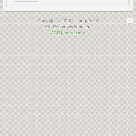
Copyright
©
2026 Iltisberger e.K
Alle Rechte vorbehalten.
AGB
|
Impressum