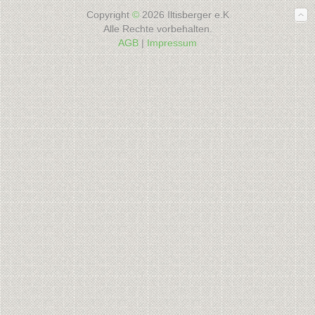
Copyright
©
2026 Iltisberger e.K
Alle Rechte vorbehalten.
AGB
|
Impressum